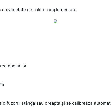
 cu o varietate de culori complementare
area apelurilor
ată
a difuzorul stânga sau dreapta și se calibrează automat