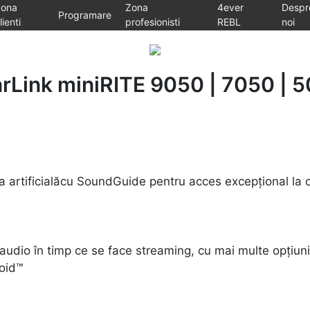
Zona
Zona
4ever
Despr
Programare
lienti
profesionisti
REBL
noi
arLink miniRITE 9050 | 7050 | 
 artificialăcu SoundGuide pentru acces excepțional la o
udio în timp ce se face streaming, cu mai multe opțiuni
oid™