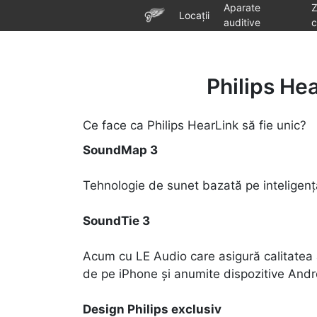
Aparate
Locații
auditive
c
Philips He
Ce face ca Philips HearLink să fie unic?
SoundMap 3
Tehnologie de sunet bazată pe inteligența
SoundTie 3
Acum cu LE Audio care asigură calitatea a
de pe iPhone și anumite dispozitive Andr
Design Philips exclusiv