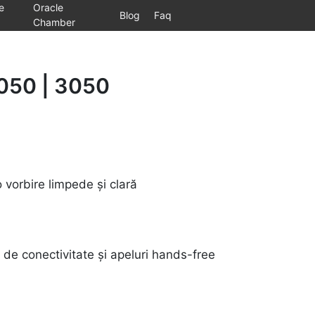
e
Oracle
Blog
Faq
Chamber
5050 | 3050
 vorbire limpede și clară
 de conectivitate și apeluri hands-free