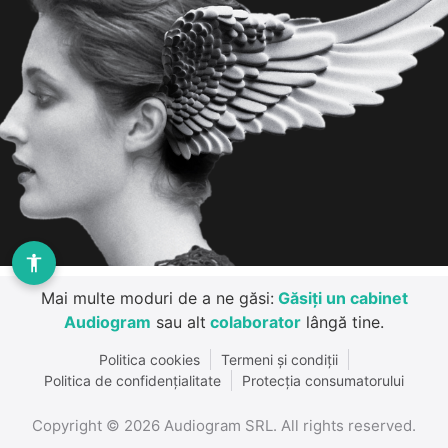
Mai multe moduri de a ne găsi:
Găsiți un cabinet
Audiogram
sau alt
colaborator
lângă tine.
Politica cookies
Termeni și condiții
Politica de confidențialitate
Protecția consumatorului
Copyright ©
2026
Audiogram SRL. All rights reserved.