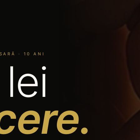
SARĂ · 10 ANI
lei
cere.