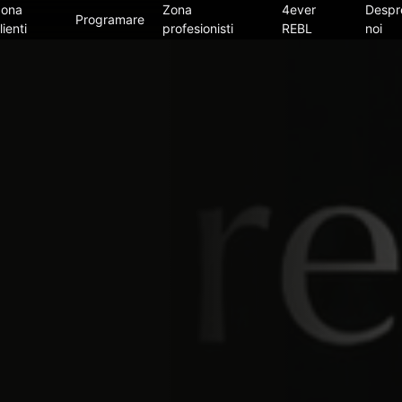
Zona
Zona
4ever
Despr
Programare
lienti
profesionisti
REBL
noi