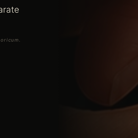
arate
 oricum.